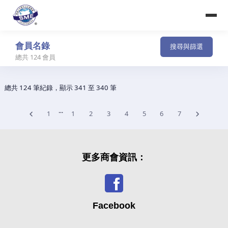
香港大中華中小企業商會
Hong Kong Greater China SME Alliance Association
會員名錄
搜尋與篩選
總共
124
會員
總共 124 筆紀錄，顯示 341 至 340 筆
...
1
1
2
3
4
5
6
7
更多商會資訊：
Facebook