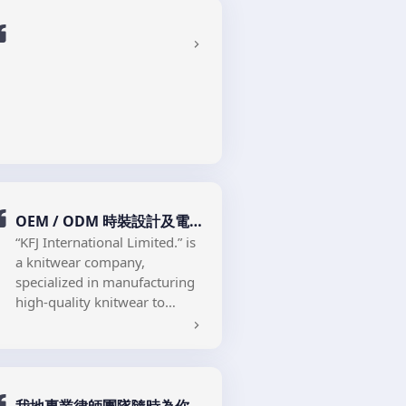
i-Success Technology (HK)
網絡架構設計、雲端方案、資
Limited, established in 2010,
安管理及項目統籌等。i-
is a trusted Hong Kong-based
Success 團隊擁有多年業界經
I.T. service provider. We
驗，服務超過百間客戶，憑藉
specialize in outsourced I.T.
穩定的團隊與專業的解決方
support, network
案，成為眾多企業長期合作的
architecture, cybersecurity,
科技夥伴。
cloud solutions, and
technology consultation for
SMEs, listed companies, and
NGOs. With over a decade of
OEM / ODM 時裝設計及電
industry experience and a
商業務
stable technical team, i-
“KFJ International Limited.” is
Success has served more than
a knitwear company,
100 organizations, delivering
specialized in manufacturing
secure and efficient solutions
high-quality knitwear to
tailored to each client's needs.
Japanese fashion market. KFJ
In terms of corporate social
We aim to be your long-term
is founded in Hong Kong in
responsibility, our company
technology partner for
2018, we also have a joint
has been committed to
sustainable success.
venture with Knit Factory
promoting sustainable
Company Limited, a Japanese
development and social