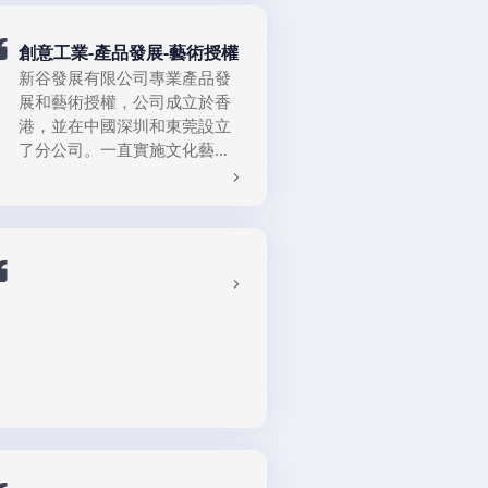
教育交流服務品牌。
創意工業-產品發展-藝術授權
新谷發展有限公司專業產品發
展和藝術授權，公司成立於香
港，並在中國深圳和東莞設立
了分公司。一直實施文化藝
術，設計科技，巿場產業融
合。於2014年參與香港禮品及
贈品展，2015年獲得FHKI頒發
D-Mark認証，2016年獲得
HKTDC頒發香港中小企創新大
獎優異獎，2017年獲頒發香港
地品牌大獎及深圳城市博覽會
之最具收藏潛力藝術家獎，
2018年創作入選深圳美術館展
出，2019年於香港舉辨首次個
人藝術展覽會，並成立Kenly
Chan's Art 網上藝術教育品
牌，2020至2021年個人藝術作
品入選盧森堡，中國，香港，