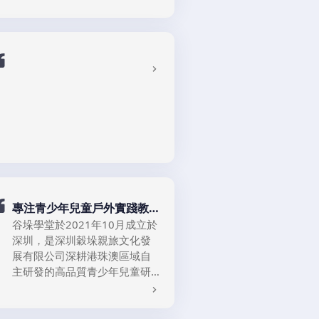
RHT、b-MOLA和NCCO-IG品
計劃成員合作，我們開發了顛
牌，在信山的企業旗下生產，
覆傳統空氣處理的技術。我們
為全球社區帶來專利的氧聚解
的氧聚解技術將有害的揮發性
系統。
有機化合（VOCs）轉化為無害
的水分子和二氧化碳
（CO2）。它不僅能分解VOCs
/ 甲醛，還消除細菌、病毒（如
Covid）、顆粒物（如
PM2.5）、致敏原和氣味。有
了RHT，您可以更暢快地呼
吸。
​專注青少年兒童戶外實踐教
育、企業交流
谷垛學堂於2021年10月成立於
深圳，是深圳穀垛親旅文化發
展有限公司深耕港珠澳區域自
主研發的高品質青少年兒童研
學遊學、戶外教育及社會實踐
品牌。也是一個針對青少年高
品質科技創新研學遊學、藝術