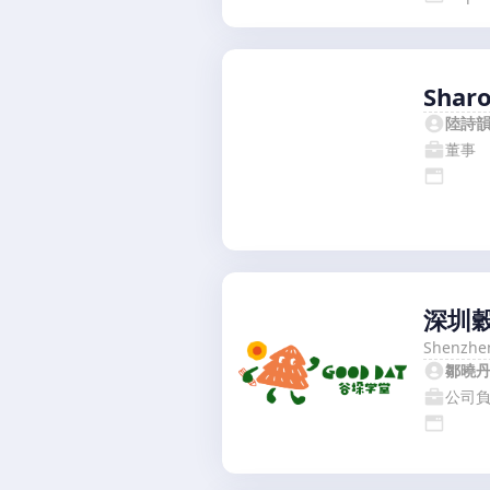
Shar
陸詩
董事
深圳
Shenzhen
鄒曉
公司