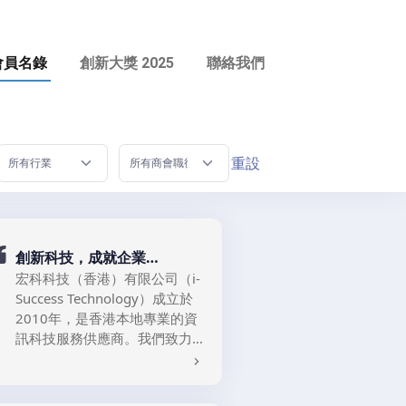
會員名錄
創新大獎 2025
聯絡我們
重設
創新科技，成就企業
Innovating I.T. for Your
宏科科技（香港）有限公司（i-
Success
Success Technology）成立於
2010年，是香港本地專業的資
訊科技服務供應商。我們致力
於為中小企、上市公司及非牟
利機構提供可靠、安全的 IT 支
English:
援及顧問服務，包括 I.T. 外判、