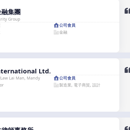
金融集團
grity Group
望
公司會員
裁
金融
nternational Ltd.
雯
Law Lai Man, Mandy
公司會員
or
製造業, 電子商貿, 設計