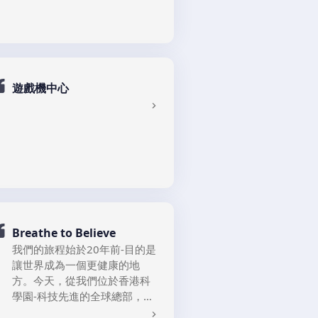
法律挑戰，保障其權益。詳細
愛換取您們的微笑。
服務內容及案例可參考其官方
公司介绍
網站：
http://www.khooco.com.hk
幸福元氣於2019年成立, 並於
生活入面，大小事都同法律息
2020年在香港設立工場生產軟
息相關，再簡單既事，我地都
餐食品。2020年至今, 已經售
會認真看待；再複雜既事，我
遊戲機中心
出超過50萬份軟餐, 客戶包括醫
地都會幫你解決！
院, 資助院舍, 私營院舍, 家居長
未來我們會不繼努力, 繼續創新
者。2023年5月份, 我們在內地
研發, 推出不同類型軟食品。
自設工廠, 研發及生產冷凍及常
溫糊餐軟餐，內地工廠已獲得
HACCP 及FSSC 22000 牌照。
用家食得安心放心。
Breathe to Believe
我們的旅程始於20年前-目的是
讓世界成為一個更健康的地
方。今天，從我們位於香港科
學園-科技先進的全球總部，與
世界分享我們的創新。我們的
與香港科技大學 (HKUST) 創業