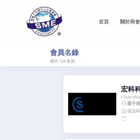
首頁
關於商會
香港大中華中小企業商會
Hong Kong Greater China SME Alliance Association
會員名錄
總共
124
會員
宏科
i-Succes
梁子
資訊