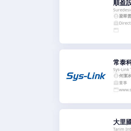
順盈
Suredesi
梁翠
Direct
常泰
Sys-Link 
何潔
董事
www.s
大里
Tarim In