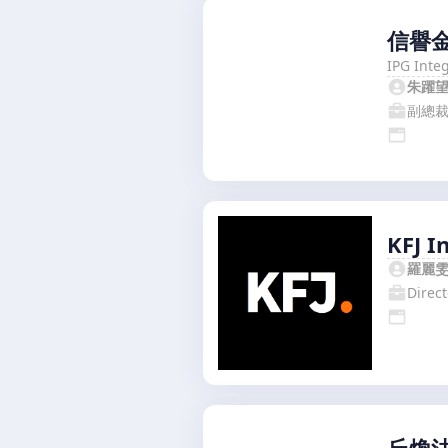
信譽
IPG Inte
朱躍
副總
KFJ I
羅麗
Direct