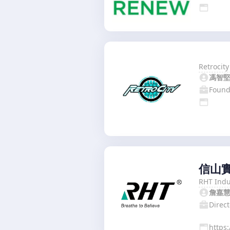
Retrocit
馮智
Found
信山
RHT Indu
詹嘉
Direct
https