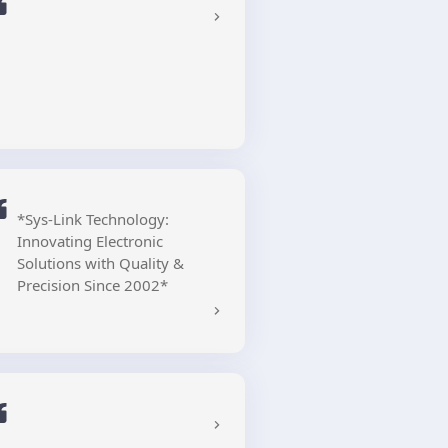
美國，馬來西亞，義大利，加
拿大及印度展覽，並且獲取過
多個國際嘉許。
*Sys-Link Technology:
Innovating Electronic
Solutions with Quality &
Precision Since 2002*
With over 22 years of
manufacturing excellence,
Sys-Link specializes in:
- USB flash drives • USB hubs
• Power banks
- Wireless chargers •