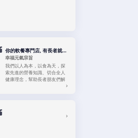
手、快速整合的服務類別，使
子女撫養權、財產分配及婚前
闊了自己的國際時裝視野，為
同行業的優勢資源可以得到更
協議等。
今天帶領Loudania團隊為客戶
為廣泛深入的共享和應用,最大
提供所需的時尚風格產品奠定
6. 遺產承辦：遺囑起草、遺產
限度的降低服裝企業的運營成
了良好的基礎。
認證及繼承規劃等服務。
本和產品週期。我們知道，有
了好的設計，需要通過專業高
效的生產，準時的交貨來完美
事務所特色：
創造產品的市場價值，全面專
你的軟餐專門店, 有長者就
- 本地化專業團隊：熟悉香港法
有"幸福元氣"
業的人力資源在我們的發展中
幸福元氣宗旨
律及司法程序，以中英雙語提
有著不可替代的重要性，我們
供服務。
我們以人為本，以食為天，探
同時擁有一支高素質經驗豐富
索先進的營養知識、切合全人
- 實用導向：強調清晰溝通與成
的生產管理團隊，令到客戶的
健康理念，幫助長者朋友們解
本效益，為客戶制定切實可行
產品能順利地從設計到準時交
決因年老或疾病導致的飲食煩
的方案。
貨，為客戶創造更高的市場
惱；要食得好，在有味道的原
為有不同程度吞嚥困難的病人/
- 個人化服務：針對企業及個人
值。
則下，實現飲食治療達到平衡
老人，更準確地提供營養及適
客戶的需求，提供度身訂造的
的健康狀態，為各類特殊人群
合的食物，祈望能令消費者們
法律支援。
提供好品質的健康生活。
重拾對食物的熱情 ，每天都能
幸福愉快進餐。
敬老護老的事業無大小，奉献
丘煥法律師事務所致力透過專
愛心最重要 ! 團隊為香港樂齡和
業知識與經驗，協助客戶應對
諧社會大家庭，幸福元氣用關