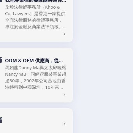
我地專業律師團隊隨時為你
Besides designing garments,
地服務
design company . Our
contribution. We use
丘煥法律師事務所（Khoo &
our joint company “Knit
company provide OEM and
environmentally friendly
Co. Lawyers）是香港一家提供
Factory Company Limited”
ODM services with
materials and production
全面法律服務的律師事務所，
has an e-commerce business.
professional skills and rich
processes to reduce
專注於金融及商業法律領域。
And, we are responsible for
experience, which can assist
environmental impact. We
本所以專業、務實及客戶至上
manufacturing products and
KFJ International Limited.” 是
our customers based on their
carry out production control
的服務理念，為企業及個人客
selling them through the
主要服務範圍包括：
一家針織品公司，專門為日本
requirements and designs.
thoroughly, in order to
戶提供多元化的法律解決方
internet. Brand includes Mit-
時尚市場製造高品質針織品。
1. 金融法律：首次公開招股上
Moreover, our company has
diminish defective garment
案。
U, Japre , Palude etc.
KFJ於2018年在香港成立，我們
市、反向收購、企業重組、挽
an experienced sales team,
and unnecessary wastage.
ODM & OEM 供應商，從原
還與一家日本設計公司 “Knit
救退市邊緣的上市公司、二次
在企業社會責任方面，敝司一
which can provide
Meanwhile, our company
創設計到準時交貨
馬如龍Danny Ma與太太邱曉榕
Factory Company Limited.”合
融資、私募股權併購交易等
直致力於推動可持續發展和社
professional advice and
actively participating in
Nancy Yau一同經營服裝事業超
資。 敝司以專業的技能和豐富
會貢獻。 我們使用環保材料和
support to customers. At the
2. 商業法律：公司成立、合約
various social welfare
過30年，2002年公司基地由香
的經驗提供OEM和ODM服務，
生產工藝來減少對環境的影
same time, we provide quick
審查、合規諮詢、合資企業及
activities to support the
港轉移到中國深圳，10年來一
可以根據客戶的要求以便協助
響。 我們徹底進行生產控制，
and reliable logistics services
商業糾紛處理。
除了設計服裝外，我們的合資
development and progress of
直專注於為海內外客戶提供時
設計款式。 此外，敝司擁有一
以減少有缺陷的服裝和不必要
to ensure all our products can
公司“Knit Factory Company
the local community.
3. 民事訴訟：處理債務追討、
尚女裝的「設計，開發，生
支經驗豐富的銷售團隊，可以
的浪費。 同時，敝司積極參與
露丹妮亞有限公司，是一家立
be delivered to customers on
Limited”還有經營電商業務。
僱傭糾紛、樓宇管理爭議等訴
產」業務服務。這12年期間，
為客戶提供專業的建議和支
各項社會公益活動，支持當地
足於香港、深圳面向全世界，
time.
而我們負責製造產品並通過互
訟及仲裁案件。
她通過與來自美國、意大利、
持。 同時，我們提供快速可靠
社區的發展與進步。
集開發、設計、生產的商貿企
聯網銷售。 我們負責的品牌包
4. 債務法務： 債務重組、債務
法國、日本、澳大利亞、西班
的物流服務，確保我們所有的
業。我們設計團隊為了配合企
括Mit-U, Japre , Palude 等等
舒緩、破產、清盤
牙、德國，韓國，中國等國家
產品都能按時交付給客戶。
業的產品開發,更融合了專業買
5. 婚姻及家事法：辦理離婚、
一二線品牌設計師的合作，開