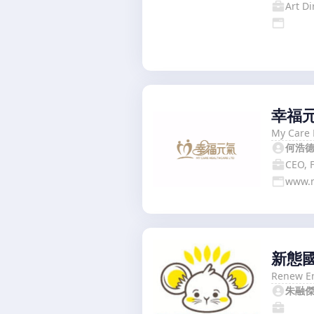
Art Di
幸福
My Care 
何浩
CEO, 
www.
新態
Renew En
朱融