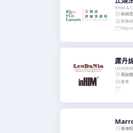
丘煥
Khoo & C
林栢
業務
http:
露丹
LOUDANI
馬如
董事
Marr
黃偉