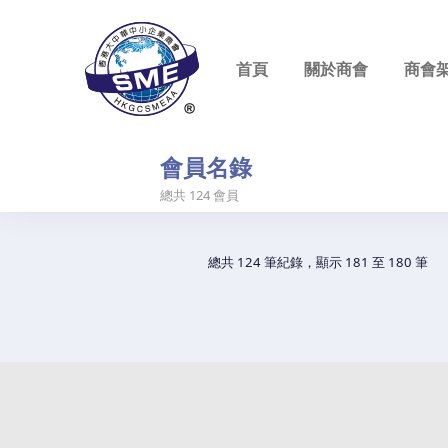
首頁
關於商會
商會
香港大中華中小企業商會
Hong Kong Greater China SME Alliance Association
會員名錄
總共
124
會員
總共 124 筆紀錄，顯示 181 至 180 筆