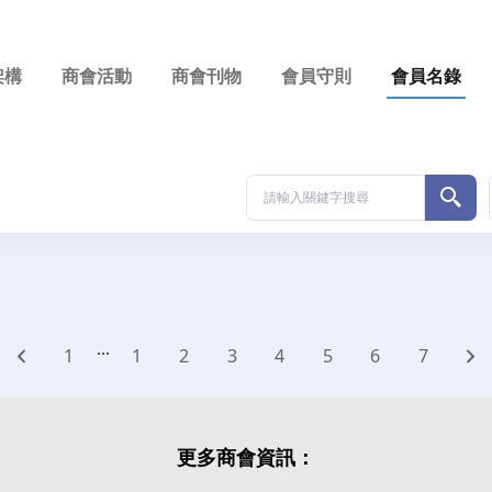
架構
商會活動
商會刊物
會員守則
會員名錄
...
1
1
2
3
4
5
6
7
更多商會資訊：