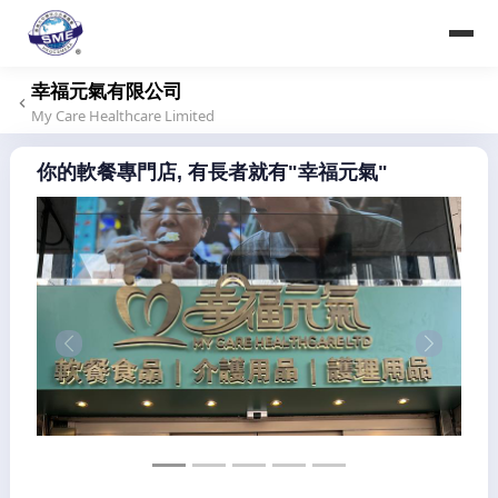
香港大中華中小企業商會
Hong Kong Greater China SME Alliance Association
幸福元氣有限公司
My Care Healthcare Limited
你的軟餐專門店, 有長者就有"幸福元氣"
Previous
Next