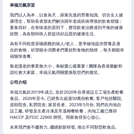
幸福元氣宗旨
我們以人為本，以食為天，探索先進的營養知識、切合全人健
康理念，幫助長者朋友們解決因年老或疾病導致的飲食煩惱；
要食得好，在有味道的原則下，實現飲食治療達到平衡的健康
狀態，為各類特殊人群提供好品質的健康生活。
為有不同程度吞嚥困難的病人/老人，更準確地提供營養及適
合的食物，祈望能令消費者們重拾對食物的熱情 ，每天都能幸
福愉快進餐。
敬老護老的事業無大小，奉献愛心最重要 ! 團隊為香港樂齡和
諧社會大家庭，幸福元氣用關愛換取您們的微笑。
公司介绍
幸福元氣於2019年成立, 並於2020年在香港設立工場生產軟餐
食品。2020年至今, 已經售出超過50萬份軟餐, 客戶包括醫院,
資助院舍, 私營院舍, 家居長者。2023年5月份, 我們在內地自
設工廠, 研發及生產冷凍及常溫糊餐軟餐，內地工廠已獲得
HACCP 及FSSC 22000 牌照。用家食得安心放心。
未來我們會不繼努力, 繼續創新研發, 推出不同類型軟食品。