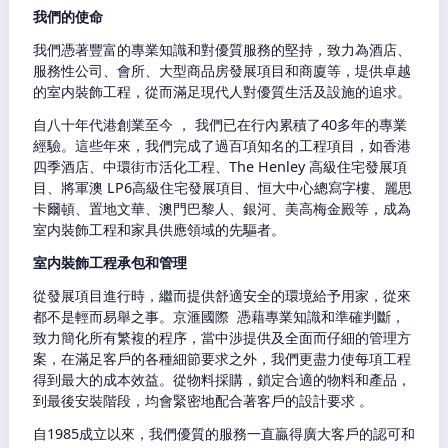
我們的使命
我們憑著豐富的專業知識和對優質服務的堅持，致力為酒店、
服務性公司、會所、大型商品房發展項目和商廈等，堤供卓越
的室内裝飾工程，從而滿足現代人對優質生活及設施的追求。
自八十年代港創業至今 ， 我們已在行內累積了40多年的專業
經驗。這些年來，我們完成了過百項知名的工程項目，如香港
四季酒店、中環街市活化工程、The Henley 高級住宅發展項
目、將軍澳 LP6高級住宅發展項目、恒大中心總寫字樓、麗思
卡爾頓、置地文華、澳門巴黎人、銀河、美高梅金殿等，成為
室内裝飾工程和家具供應領域的先驅者。
室内裝飾工程承包和管理
從發展項目進行時，繼而提供舒適安全的環境給予用家，從來
都不是輕而易舉之事。京滙國際 憑藉專業知識和準確判斷，
致力簡化所有繁複的程序，當中渉提供及全面而仔細的管理方
案，在滿足客戶的各種細節要求之外，我們更盡力使每項工程
得到最大的成本效益。從物料採購，鎖定合適的物料和產品，
到最後安裝階段，均會緊密地配合著客戶的設計要求 。
自1985成立以來，我們優質的服務一直贏得廣大客戶的認可和