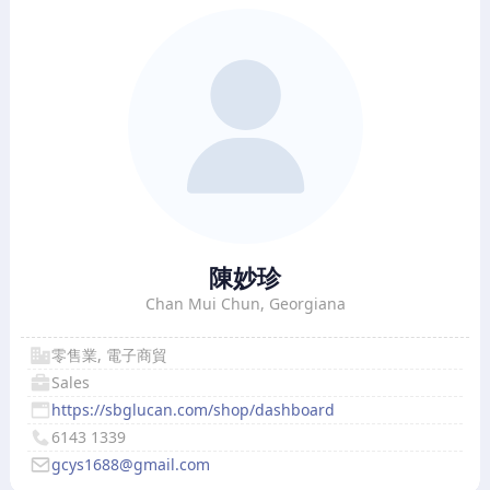
陳妙珍
Chan Mui Chun, Georgiana
零售業, 電子商貿
Sales
https://sbglucan.com/shop/dashboard
6143 1339
gcys1688@gmail.com