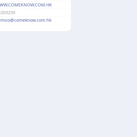
WW.COMEKNOW.COM.HK
5203250
amsio@comeknow.com.hk