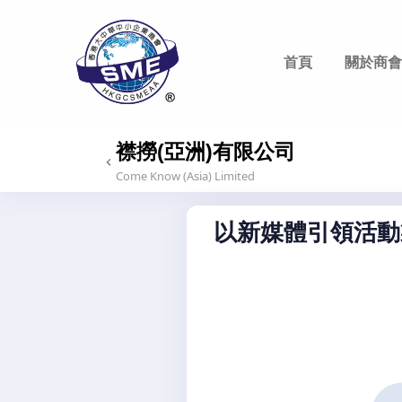
首頁
關於商會
香港大中華中小企業商會
Hong Kong Greater China SME Alliance Association
襟撈(亞洲)有限公司
Come Know (Asia) Limited
以新媒體引領活動