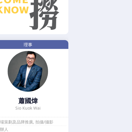
理事
蕭國煒
Sio Kuok Wai
場策劃及品牌推廣, 拍攝/攝影
創辦人