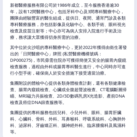
新都醫療服務有限公司於1986年成立，至今服務香港逾30
年，設有12間醫務中心，包括牙科中心及3間專科醫療中心，
團隊由經驗豐富的醫生組成，提供日、夜間、通宵門診及各類
專科醫療服務，亦包括影像及化驗中心、各類手術、眼科視光
檢查及疫苗注射等；中心亦可為病人安排入院進行手術及治
療，務求讓大眾獲得切身所需的治療。
其中位於尖沙咀的專科醫療中心，更於2022年獲得由衛生署發
出的「日間醫療中心」牌照 (私營醫療機構號碼：
DP000275)，市民毋需住院亦可獲得簡便又安全的腸胃內窺鏡
檢查服務，過程由外科或腸胃專科醫生進行，中心同時亦可進
行小型手術，確保病人於安全措施下接受適當治療。
集團附設的體檢中心提供各類身體檢查計劃，還有各類健康檢
查、腸胃內窺鏡檢查、心臟或全腹超聲波檢查、CT電腦斷層掃
瞄、MRI磁力共振檢查、2D/3D數碼乳房X光造影、產前DNA
檢查及癌症DNA篩查服務等。
集團提供的專科服務包括兒科、小兒外科、眼科、腸胃肝臟
科、心臟科、骨科、外科、耳鼻喉科、呼吸系統科、心胸肺外
科、泌尿科、牙齒矯正科、腦神經外科、臨床腫瘤科及風濕科
等。