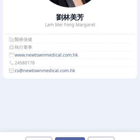
劉林美芳
Lam Mei Fong Margaret
醫療保健
執行董事
www.newtownmedical.com.hk
24580178
cs@newtownmedical.com.hk